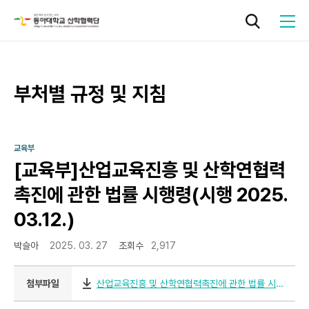
작성자
작성일
조회
부처별 규정 및 지침
로그인
기관소개
교육부
[교육부]산업교육진흥 및 산학연협력
연구지원
촉진에 관한 법률 시행령(시행 2025.
03.12.)
기술사업화
박슬아
2025. 03. 27
조회수
2,917
성과관리
첨부파일
산업교육진흥 및 산학연협력촉진에 관한 법률 시행령대통령령제35382호20250312.zip