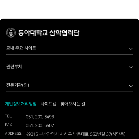
교내 주요 사이트
LINC 3.0 Danvi 산학연 공유협업 플랫폼
관련부처
LINC 3.0 사업단
과학기술정보통신부
SW전문인재양성사업단
전문기관(외)
교육부
가습기살균제보건센터
과학기술사업화진흥원
국토교통부
고기능성밸브기술지원센터
개인정보처리방침
사이트맵
찾아오시는 길
국립문화재연구소
기상청
공동기기센터
TEL.
051. 200. 6498
국립재난안전연구원
기획재정부
교직원정보시스템
FAX.
051. 200. 6507
국방기술품질원
농림축산식품부
동아대학교
ADDRESS.
49315 부산광역시 사하구 낙동대로 550번길 37(하단동)
국토교통과학기술진흥원