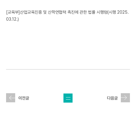
연구윤리 & IRB
[교육부]산업교육진흥 및 산학연협력 촉진에 관한 법률 시행령(시행 2025.
03.12.)
커뮤니티
자료실
통합산단 2.0
목록
이전글
다음글