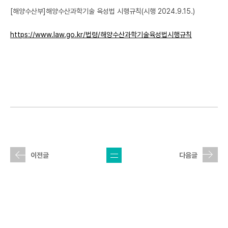
연구윤리 & IRB
[해양수산부]해양수산과학기술 육성법 시행규칙(시행 2024.9.15.)
커뮤니티
https://www.law.go.kr/법령/해양수산과학기술육성법시행규칙
자료실
통합산단 2.0
목록
이전글
다음글