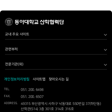
교내 주요 사이트
LINC 3.0 Danvi 산학연 공유협업 플랫폼
관련부처
LINC 3.0 사업단
과학기술정보통신부
SW전문인재양성사업단
전문기관(외)
교육부
가습기살균제보건센터
과학기술사업화진흥원
국토교통부
고기능성밸브기술지원센터
개인정보처리방침
사이트맵
찾아오시는 길
국립문화재연구소
기상청
공동기기센터
TEL.
051. 200. 6498
국립재난안전연구원
기획재정부
교직원정보시스템
FAX.
051. 200. 6507
국방기술품질원
농림축산식품부
동아대학교
ADDRESS.
49315 부산광역시 사하구 낙동대로 550번길 37(하단동)
국토교통과학기술진흥원
농촌진흥청
산학관(S14) 3층 301호 314호 316호
디스플레이소자융합기술개발지원센터