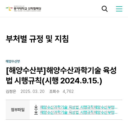
작성자
작성일
조회
부처별 규정 및 지침
로그인
기관소개
해양수산부
[해양수산부]해양수산과학기술 육성
연구지원
법 시행규칙(시행 2024.9.15.)
김정은
2025. 03. 20
조회수
4,762
기술사업화
해양수산과학기술 육성법 시행규칙해양수산부령제00692호20240915.pdf
첨부파일
성과관리
해양수산과학기술 육성법 시행규칙해양수산부령제00692호20240915.zip