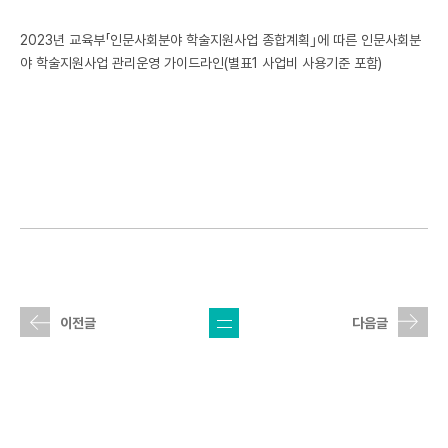
연구윤리 & IRB
2023년 교육부「인문사회분야 학술지원사업 종합계획｣에 따른 인문사회분
야 학술지원사업 관리운영 가이드라인(별표1 사업비 사용기준 포함)
커뮤니티
자료실
통합산단 2.0
목록
이전글
다음글