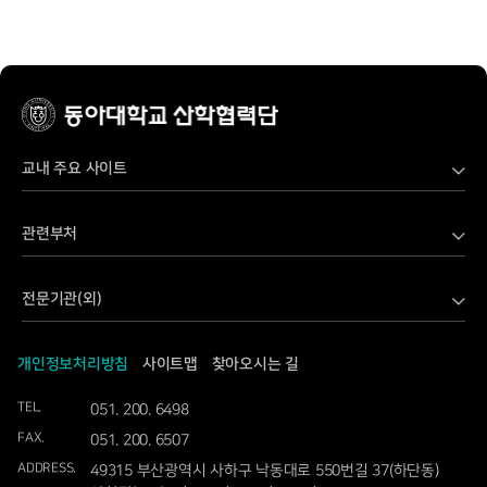
교내 주요 사이트
LINC 3.0 Danvi 산학연 공유협업 플랫폼
관련부처
LINC 3.0 사업단
과학기술정보통신부
SW전문인재양성사업단
전문기관(외)
교육부
가습기살균제보건센터
과학기술사업화진흥원
국토교통부
고기능성밸브기술지원센터
개인정보처리방침
사이트맵
찾아오시는 길
국립문화재연구소
기상청
공동기기센터
TEL.
051. 200. 6498
국립재난안전연구원
기획재정부
교직원정보시스템
FAX.
051. 200. 6507
국방기술품질원
농림축산식품부
동아대학교
ADDRESS.
49315 부산광역시 사하구 낙동대로 550번길 37(하단동)
국토교통과학기술진흥원