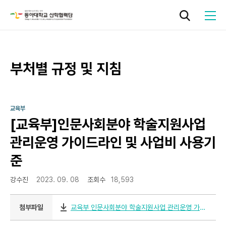
작성자
작성일
조회
부처별 규정 및 지침
로그인
기관소개
교육부
[교육부]인문사회분야 학술지원사업
연구지원
관리운영 가이드라인 및 사업비 사용기
준
기술사업화
강수진
2023. 09. 08
조회수
18,593
성과관리
첨부파일
교육부 인문사회분야 학술지원사업 관리운영 가이드라인 및 사업비 사용기준.hwp