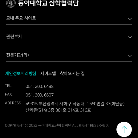
교내 주요 사이트
LINC 3.0 Danvi 산학연 공유협업 플랫폼
관련부처
LINC 3.0 사업단
과학기술정보통신부
SW전문인재양성사업단
전문기관(외)
교육부
가습기살균제보건센터
과학기술사업화진흥원
국토교통부
고기능성밸브기술지원센터
개인정보처리방침
사이트맵
찾아오시는 길
국립문화재연구소
기상청
공동기기센터
TEL.
051. 200. 6498
국립재난안전연구원
기획재정부
교직원정보시스템
FAX.
051. 200. 6507
국방기술품질원
농림축산식품부
동아대학교
ADDRESS.
49315 부산광역시 사하구 낙동대로 550번길 37(하단동)
국토교통과학기술진흥원
농촌진흥청
산학관(S14) 3층 301호 314호 316호
디스플레이소자융합기술개발지원센터
농림식품기술기획평가원
문화재청
말초신경병증연구센터
COPYRIGHT ⓒ 2023 동아대학교산학렵력단 ALL RIGHT RESERVED.
범부처전주기의료기기연구개발사업단
문화체육관광부
미래형드론기술개발지원센터