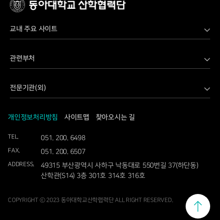
교내 주요 사이트
LINC 3.0 Danvi 산학연 공유협업 플랫폼
관련부처
LINC 3.0 사업단
과학기술정보통신부
SW전문인재양성사업단
전문기관(외)
교육부
가습기살균제보건센터
과학기술사업화진흥원
국토교통부
고기능성밸브기술지원센터
개인정보처리방침
사이트맵
찾아오시는 길
국립문화재연구소
기상청
공동기기센터
TEL.
051. 200. 6498
국립재난안전연구원
기획재정부
교직원정보시스템
FAX.
051. 200. 6507
국방기술품질원
농림축산식품부
동아대학교
ADDRESS.
49315 부산광역시 사하구 낙동대로 550번길 37(하단동)
국토교통과학기술진흥원
농촌진흥청
산학관(S14) 3층 301호 314호 316호
디스플레이소자융합기술개발지원센터
농림식품기술기획평가원
문화재청
말초신경병증연구센터
COPYRIGHT ⓒ 2023 동아대학교산학렵력단 ALL RIGHT RESERVED.
범부처전주기의료기기연구개발사업단
문화체육관광부
미래형드론기술개발지원센터