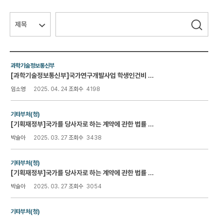
연구윤리 & IRB
검색대상
검색어
필수
검색
커뮤니티
자료실
과학기술정보통신부
[과학기술정보통신부]국가연구개발사업 학생인건비 통합관리 제도 매뉴얼(시행 2025.4.14)
임소영
2025. 04. 24
조회수
4198
통합산단 2.0
기타부처(청)
[기획재정부]국가를 당사자로 하는 계약에 관한 법률 시행규칙(시행 2025.01.02.)
박슬아
2025. 03. 27
조회수
3438
기타부처(청)
[기획재정부]국가를 당사자로 하는 계약에 관한 법률 시행령(시행 2024.12.24.)
박슬아
2025. 03. 27
조회수
3054
기타부처(청)