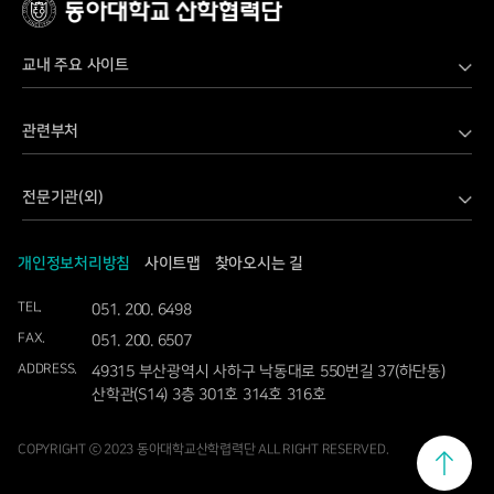
교내 주요 사이트
LINC 3.0 Danvi 산학연 공유협업 플랫폼
관련부처
LINC 3.0 사업단
과학기술정보통신부
SW전문인재양성사업단
전문기관(외)
교육부
가습기살균제보건센터
과학기술사업화진흥원
국토교통부
고기능성밸브기술지원센터
개인정보처리방침
사이트맵
찾아오시는 길
국립문화재연구소
기상청
공동기기센터
TEL.
051. 200. 6498
국립재난안전연구원
기획재정부
교직원정보시스템
FAX.
051. 200. 6507
국방기술품질원
농림축산식품부
동아대학교
ADDRESS.
49315 부산광역시 사하구 낙동대로 550번길 37(하단동)
국토교통과학기술진흥원
농촌진흥청
산학관(S14) 3층 301호 314호 316호
디스플레이소자융합기술개발지원센터
농림식품기술기획평가원
문화재청
말초신경병증연구센터
COPYRIGHT ⓒ 2023 동아대학교산학렵력단 ALL RIGHT RESERVED.
범부처전주기의료기기연구개발사업단
문화체육관광부
미래형드론기술개발지원센터